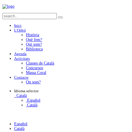
Inici
L'Orfeó
Història
Què fem?
Qui som?
Biblioteca
Agenda
Activitats
Classes de Català
Concursos
Massa Coral
Contacte
On som?
Idioma
selector
Català
Español
Català
Español
Català