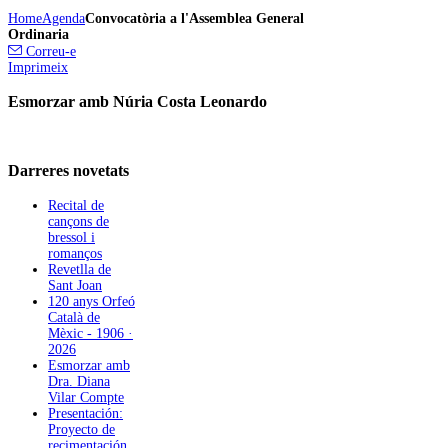
Home
Agenda
Convocatòria a l'Assemblea General
Ordinaria
Correu-e
Imprimeix
Esmorzar amb Núria Costa Leonardo
Darreres
novetats
Recital de
cançons de
bressol i
romanços
Revetlla de
Sant Joan
120 anys Orfeó
Català de
Mèxic - 1906 ·
2026
Esmorzar amb
Dra. Diana
Vilar Compte
Presentación:
Proyecto de
recimentación