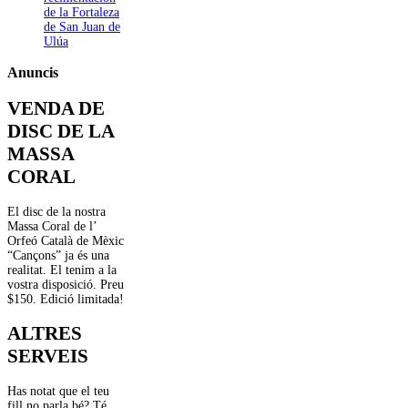
de la Fortaleza
de San Juan de
Ulúa
Anuncis
VENDA DE
DISC DE LA
MASSA
CORAL
El disc de la nostra
Massa Coral de l’
Orfeó Català de Mèxic
“Cançons” ja és una
realitat. El tenim a la
vostra disposició. Preu
$150. Edició limitada!
ALTRES
SERVEIS
Has notat que el teu
fill no parla bé? Té