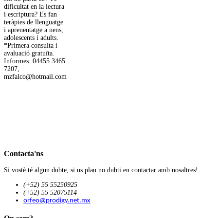
dificultat en la lectura
i escriptura? Es fan
teràpies de llenguatge
i aprenentatge a nens,
adolescents i adults.
*Primera consulta i
avaluació gratuïta.
Informes: 04455 3465
7207,
mzfalco@hotmail.com
Contacta'ns
Si vostè té algun dubte, si us plau no dubti en contactar amb nosaltres!
(+52) 55 55250925
(+52) 55 52075114
orfeo@prodigy.net.mx