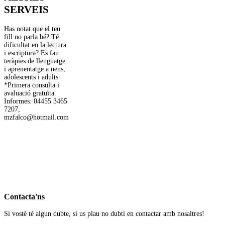
SERVEIS
Has notat que el teu
fill no parla bé? Té
dificultat en la lectura
i escriptura? Es fan
teràpies de llenguatge
i aprenentatge a nens,
adolescents i adults.
*Primera consulta i
avaluació gratuïta.
Informes: 04455 3465
7207,
mzfalco@hotmail.com
Contacta'ns
Si vostè té algun dubte, si us plau no dubti en contactar amb nosaltres!