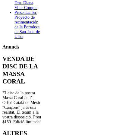
Dra. Diana
Vilar Compte
Presentación:
Proyecto de
recimentación
de la Fortaleza
de San Juan de
Ulúa
Anuncis
VENDA DE
DISC DE LA
MASSA
CORAL
El disc de la nostra
Massa Coral de l’
Orfeó Català de Mèxic
“Cançons” ja és una
realitat. El tenim a la
vostra disposició. Preu
$150. Edició limitada!
ALTRES