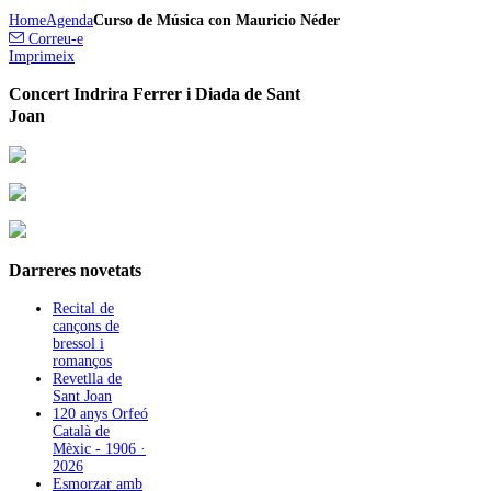
Home
Agenda
Curso de Música con Mauricio Néder
Correu-e
Imprimeix
Concert Indrira Ferrer i Diada de Sant
Joan
Darreres
novetats
Recital de
cançons de
bressol i
romanços
Revetlla de
Sant Joan
120 anys Orfeó
Català de
Mèxic - 1906 ·
2026
Esmorzar amb