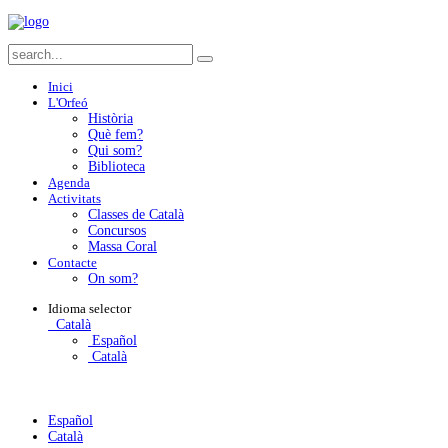
Inici
L'Orfeó
Història
Què fem?
Qui som?
Biblioteca
Agenda
Activitats
Classes de Català
Concursos
Massa Coral
Contacte
On som?
Idioma
selector
Català
Español
Català
Español
Català