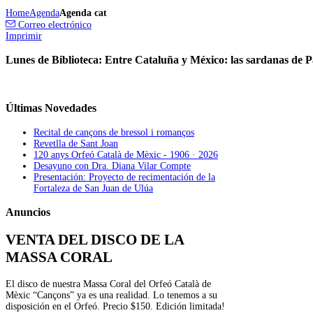
Home
Agenda
Agenda cat
Correo electrónico
Imprimir
Lunes de Biblioteca: Entre Cataluña y México: las sardanas de 
Últimas
Novedades
Recital de cançons de bressol i romanços
Revetlla de Sant Joan
120 anys Orfeó Català de Mèxic - 1906 · 2026
Desayuno con Dra. Diana Vilar Compte
Presentación: Proyecto de recimentación de la
Fortaleza de San Juan de Ulúa
Anuncios
VENTA DEL DISCO DE LA
MASSA CORAL
El disco de nuestra Massa Coral del Orfeó Català de
Mèxic “Cançons” ya es una realidad. Lo tenemos a su
disposición en el Orfeó. Precio $150. Edición limitada!