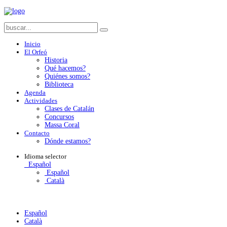
Inicio
El Orfeó
Historia
Qué hacemos?
Quiénes somos?
Biblioteca
Agenda
Actividades
Clases de Catalán
Concursos
Massa Coral
Contacto
Dónde estamos?
Idioma
selector
Español
Español
Català
Español
Català