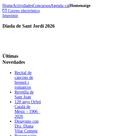
Home
Actividades
Concursos
Agenda cat
Homenatge
Correo electrónico
Imprimir
Diada de Sant Jordi 2026
Últimas
Novedades
Recital de
cançons de
bressol i
romanços
Revetlla de
Sant Joan
120 anys Orfeó
Català de
Mèxic - 1906 ·
2026
Desayuno con
Dra. Diana
Vilar Compte
Presentación: