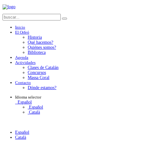
Inicio
El Orfeó
Historia
Qué hacemos?
Quiénes somos?
Biblioteca
Agenda
Actividades
Clases de Catalán
Concursos
Massa Coral
Contacto
Dónde estamos?
Idioma
selector
Español
Español
Català
Español
Català