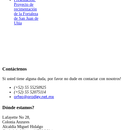
Proyecto de
recimentación
de la Fortaleza
de San Juan de
Ulúa
Contáctenos
Si usted tiene alguna duda, por favor no dude en contactar con nosotros!
(+52) 55 55250925
(+52) 55 52075114
orfeo@prodigy.net.mx
Dónde estamos?
Lafayette No 28,
Colonia Anzures
Alcaldía Miguel Hidalgo