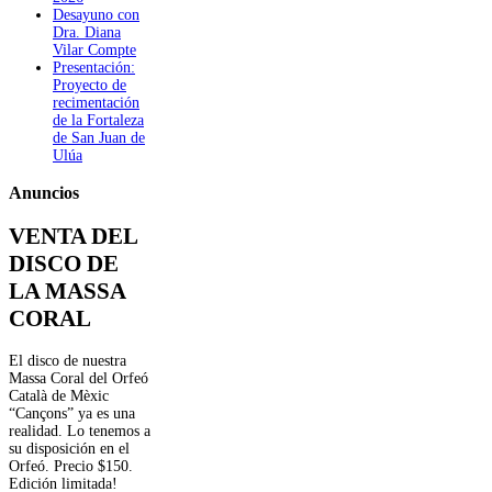
Desayuno con
Dra. Diana
Vilar Compte
Presentación:
Proyecto de
recimentación
de la Fortaleza
de San Juan de
Ulúa
Anuncios
VENTA DEL
DISCO DE
LA MASSA
CORAL
El disco de nuestra
Massa Coral del Orfeó
Català de Mèxic
“Cançons” ya es una
realidad. Lo tenemos a
su disposición en el
Orfeó. Precio $150.
Edición limitada!