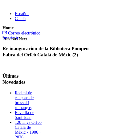
Español
Català
Home
Correo electrónico
Imprimir
Previous
Next
Re inauguración de la Biblioteca Pompeu
Fabra del Orfeó Català de Mèxic (2)
Últimas
Novedades
Recital de
cançons de
bressol i
romanços
Revetlla de
Sant Joan
120 anys Orfeó
Català de
Mèxic - 1906 ·
2026