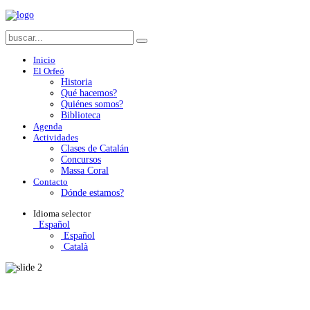
Inicio
El Orfeó
Historia
Qué hacemos?
Quiénes somos?
Biblioteca
Agenda
Actividades
Clases de Catalán
Concursos
Massa Coral
Contacto
Dónde estamos?
Idioma
selector
Español
Español
Català