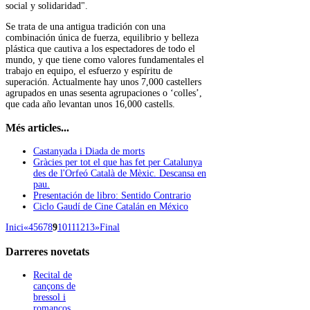
social y solidaridad".
Se trata de una antigua tradición con una
combinación única de fuerza, equilibrio y belleza
plástica que cautiva a los espectadores de todo el
mundo, y que tiene como valores fundamentales el
trabajo en equipo, el esfuerzo y espíritu de
superación. Actualmente hay unos 7,000 castellers
agrupados en unas sesenta agrupaciones o ‘colles’,
que cada año levantan unos 16,000 castells.
Més articles...
Castanyada i Diada de morts
Gràcies per tot el que has fet per Catalunya
des de l'Orfeó Català de Mèxic. Descansa en
pau.
Presentación de libro: Sentido Contrario
Ciclo Gaudí de Cine Catalán en México
Inici
«
4
5
6
7
8
9
10
11
12
13
»
Final
Darreres
novetats
Recital de
cançons de
bressol i
romanços