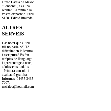
Orfeó Català de Mèxic
“Cançons” ja és una
realitat. El tenim a la
vostra disposició. Preu
$150. Edició limitada!
ALTRES
SERVEIS
Has notat que el teu
fill no parla bé? Té
dificultat en la lectura
i escriptura? Es fan
teràpies de llenguatge
i aprenentatge a nens,
adolescents i adults.
*Primera consulta i
avaluació gratuïta.
Informes: 04455 3465
7207,
mzfalco@hotmail.com