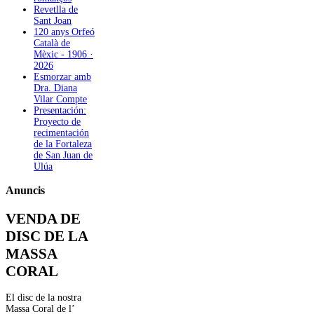
Revetlla de
Sant Joan
120 anys Orfeó
Català de
Mèxic - 1906 ·
2026
Esmorzar amb
Dra. Diana
Vilar Compte
Presentación:
Proyecto de
recimentación
de la Fortaleza
de San Juan de
Ulúa
Anuncis
VENDA DE
DISC DE LA
MASSA
CORAL
El disc de la nostra
Massa Coral de l’