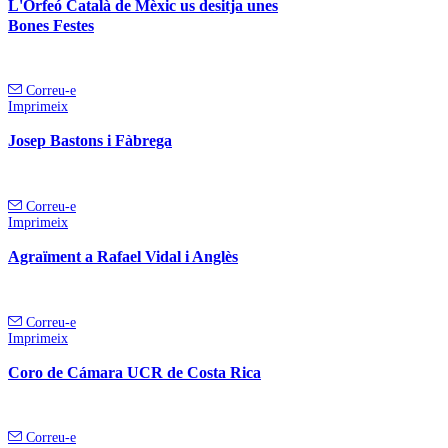
L'Orfeó Català de Mèxic us desitja unes
Bones Festes
Correu-e
Imprimeix
Josep Bastons i Fàbrega
Correu-e
Imprimeix
Agraïment a Rafael Vidal i Anglès
Correu-e
Imprimeix
Coro de Cámara UCR de Costa Rica
Correu-e