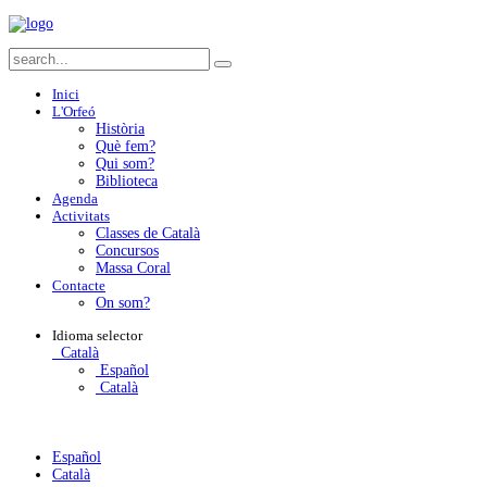
Inici
L'Orfeó
Història
Què fem?
Qui som?
Biblioteca
Agenda
Activitats
Classes de Català
Concursos
Massa Coral
Contacte
On som?
Idioma
selector
Català
Español
Català
Español
Català