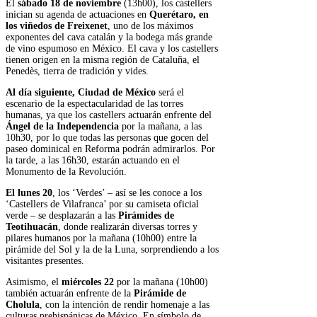
El
sábado 18 de noviembre
(13h00), los castellers
inician su agenda de actuaciones en
Querétaro, en
los viñedos de Freixenet
, uno de los máximos
exponentes del cava catalán y la bodega más grande
de vino espumoso en México. El cava y los castellers
tienen origen en la misma región de Cataluña, el
Penedès, tierra de tradición y vides.
Al día siguiente, Ciudad de México
será el
escenario de la espectacularidad de las torres
humanas, ya que los castellers actuarán enfrente del
Ángel de la Independencia
por la mañana, a las
10h30, por lo que todas las personas que gocen del
paseo dominical en Reforma podrán admirarlos. Por
la tarde, a las 16h30, estarán actuando en el
Monumento de la Revolución.
El lunes 20
, los ‘Verdes’ – así se les conoce a los
‘Castellers de Vilafranca’ por su camiseta oficial
verde – se desplazarán a las
Pirámides de
Teotihuacán
, donde realizarán diversas torres y
pilares humanos por la mañana (10h00) entre la
pirámide del Sol y la de la Luna, sorprendiendo a los
visitantes presentes.
Asimismo, el
miércoles 22
por la mañana (10h00)
también actuarán enfrente de la
Pirámide de
Cholula
, con la intención de rendir homenaje a las
culturas prehispánicas de México. En símbolo de