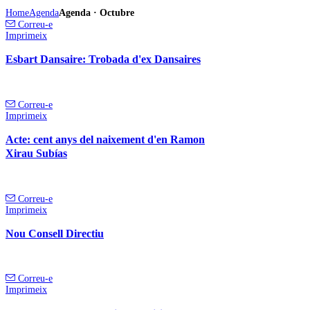
Home
Agenda
Agenda · Octubre
Correu-e
Imprimeix
Esbart Dansaire: Trobada d'ex Dansaires
Correu-e
Imprimeix
Acte: cent anys del naixement d'en Ramon
Xirau Subías
Correu-e
Imprimeix
Nou Consell Directiu
Correu-e
Imprimeix