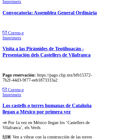
Imprimeix
Convocatoria: Assemblea General Ordinària
Correu-e
Imprimeix
Visita a las Pirámides de Teotihuacán -
Presentación dels Castellers de Vilafranca
Pago reservación:
https://pago.clip.mx/bfb15372-
7b2f-44d3-9f77-eeb1873333a2
Correu-e
Imprimeix
Los castells o torres humanas de Cataluña
llegan a México por primera vez
📣 Por 1a vez en México llegan los ‘Castellers de
Vilafranca’, els Verds.
🙌🏽 Ven a vibrar con la construcción de las torres